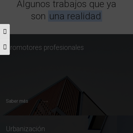
Algunos trabajos que ya
son
una realidad
Alternar alto contraste
Promotores profesionales
Alternar tamaño de letra
Saber más
Urbanización